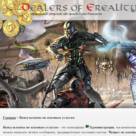
официальный дилерский сайт проекта Грани Реальности
Главная
> Консультанты по платным услугам
Консультанты по платным услугам
- это помощники
Администрации
, чья компетен
можно написать личное сообщение, предварительно поставив галочку "
Вопрос по платн