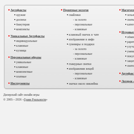
Артефакты
Приятные мелочи
Магичес
оружие
смайлики
зелья
доспехи
- за золото
свитк
бижутерия
- персональные
катег
комплекты
- клановые
Игровые
клановый значок в чате
Уникальные Артефакты
обмен
изображение в инфо
индивидуальные
рарит
сувениры и подарки
клановые
улучш
- за золото
кузница
умени
- персональные
покуп
Персональные образы
- клановые
защит
уникальные
гламурные свитки
свито
клановые
изображения вещей
комплектные
- персональные
Артефакт
платные
- клановые
Лотерея 
Инструменты
значки около никнейма
Дилерский сайт онлайн игры
© 2005—
2026 «
Грани Реальности
»