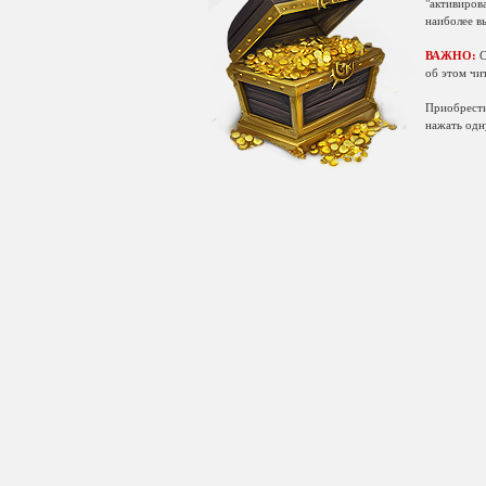
"активирова
наиболее в
ВАЖНО:
С
об этом чи
Приобрести
нажать одну