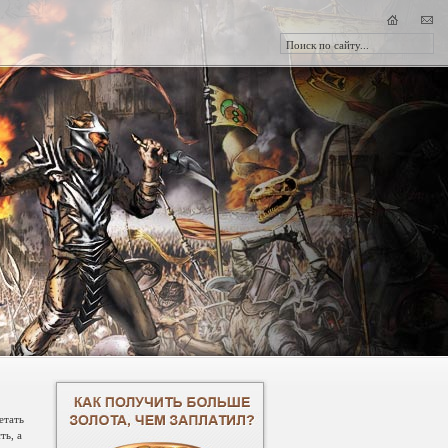
етать
ть, а