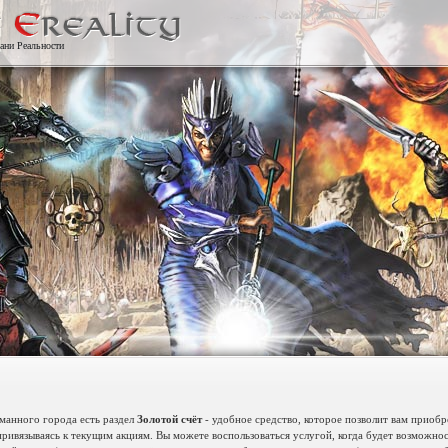
ани Реальности
манного города есть раздел
Золотой счёт
- удобное средство, которое позволит вам приобр
 привязываясь к текущим акциям. Вы можете воспользоваться услугой, когда будет возможнос