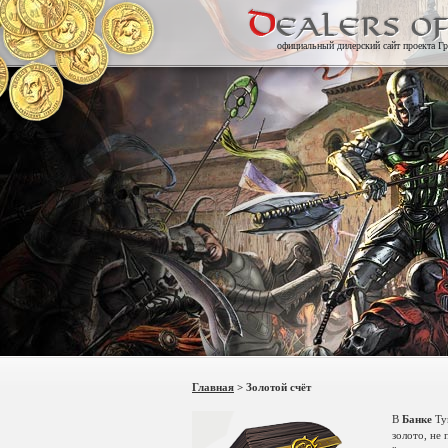
официальный дилерский сайт проекта Гр
Главная
> Золотой счёт
В
Банке
Ту
золото, не