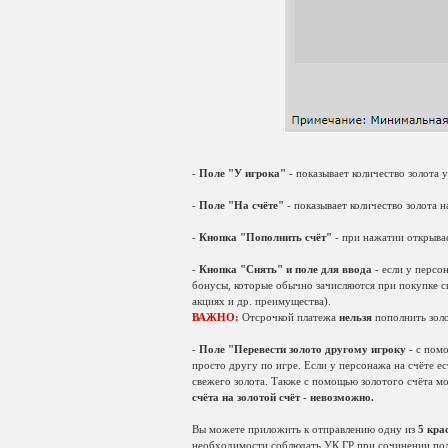
-
Поле "У игрока"
- показывает количество золота 
-
Поле "На счёте"
- показывает количество золота н
-
Кнопка "Пополнить счёт"
- при нажатии открывае
-
Кнопка "Снять" и поле для ввода
- если у персо
бонусы, которые обычно зачисляются при покупке с
акциях и др. преимущества).
ВАЖНО:
Отсрочкой платежа
нельзя
пополнить золот
-
Поле "Перевести золото другому игроку
- с пом
просто другу по игре. Если у персонажа на счёте ес
свежего золота. Также с помощью золотого счёта м
счёта на золотой счёт - невозможно.
Вы можете приложить к отправлению одну из
5 кра
необходимости соблюдать УК ГР при сочинении под