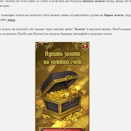
ть" золото (то есть снять со счёта и получить все бонусы
свежего золота
) тогда, когда это 
ыгодно.
 помощью золота на золотом счёте можно также осуществлять сделки на
бирже золота
, по
тайте
здесь
 золото на золотой счёт можно через кнопку меню "
Золото
" в верхнем менюа. Необходимо
 из кнопок (Xsolla или Payture) во втором баннере интерфейса покупки золота: