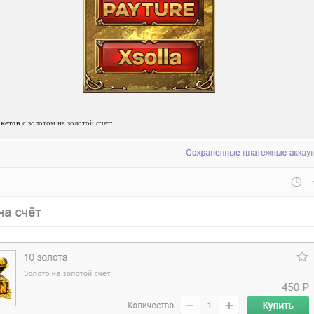
акетов
с золотом на золотой счёт: