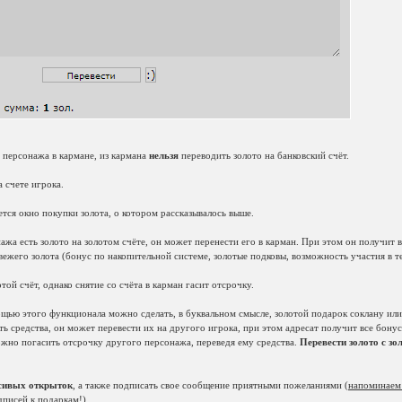
у персонажа в кармане, из кармана
нельзя
переводить золото на банковский счёт.
а счете игрока.
тся окно покупки золота, о котором рассказывалось выше.
нажа есть золото на золотом счёте, он может перенести его в карман. При этом он получит в
вежего золота (бонус по накопительной системе, золотые подковы, возможность участия в 
ой счёт, однако снятие со счёта в карман гасит отсрочку.
ощью этого функционала можно сделать, в буквальном смысле, золотой подарок соклану или
ть средства, он может перевести их на другого игрока, при этом адресат получит все бону
ожно погасить отсрочку другого персонажа, переведя ему средства.
Перевести золото с зо
сивых открыток
, а также подписать свое сообщение приятными пожеланиями (
напоминаем
писей к подаркам!
).