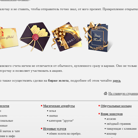
очку и не ставить, чтобы отправитель точно знал, от кого презент. Прикрепление открытки
ковского счета ничем не отличается от обычного, купленного сразу в карман. Оно не только
тсрочку и позволяет участвовать в акциях.
о также осуществлять сделки на
бирже золота
, подробнее об этом читайте
здесь
На главную страни
мелочи
Магические атрибуты
Обручальные кольца
и
зелья
Вещи монстров
золото
свитки
ассасин
рсональные
категория "другое"
звёздный странник
ановые
Игровые услуги
танцующая с клинками
 значок в чате
обмен золота на серебро.
кошмар
ение в инфо