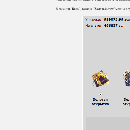
В локации "
Банк
", вкладке "
Золотой счёт
" можно осу