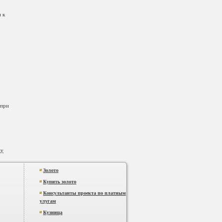
 к
 при
цу
Золото
Купить золото
Консультанты проекта по платным
улугам
Кузница