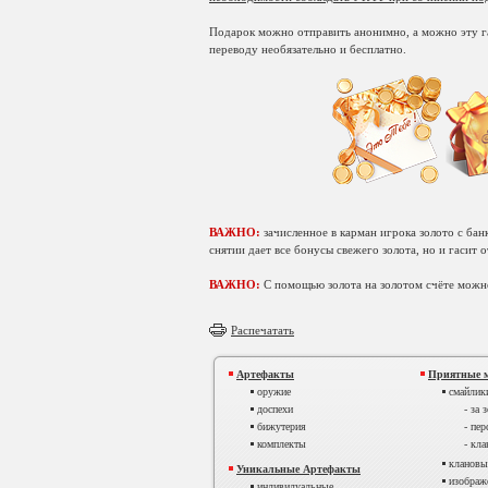
Подарок можно отправить анонимно, а можно эту гал
переводу необязательно и бесплатно.
ВАЖНО:
зачисленное в карман игрока золото с бан
снятии дает все бонусы свежего золота, но и гасит о
ВАЖНО:
С помощью золота на золотом счёте можн
Распечатать
Артефакты
Приятные 
оружие
смайлик
доспехи
- за 
бижутерия
- пе
комплекты
- кл
клановый
Уникальные Артефакты
изображ
индивидуальные