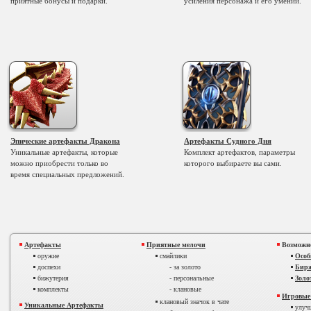
приятные бонусы и подарки.
усиления персонажа и его умений.
Эпические артефакты Дракона
Артефакты Судного Дня
Уникальные артефакты, которые
Комплект артефактов, параметры
можно приобрести только во
которого выбираете вы сами.
время специальных предложений.
Артефакты
Приятные мелочи
Возможн
оружие
смайлики
Особ
доспехи
- за золото
Бирж
бижутерия
- персональные
Золо
комплекты
- клановые
Игровые
клановый значок в чате
Уникальные Артефакты
улучш