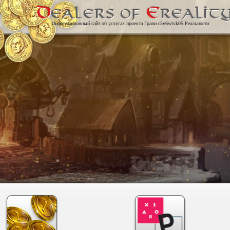
Информационный сайт об услугах проекта Грани c5y6wtvk05 Реальности