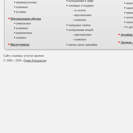
изображение в инфо
индивидуальные
живо
сувениры и подарки
клановые
защит
- за золото
кузница
мирна
- персональные
эктоп
Персональные образы
- клановые
свито
уникальные
гламурные свитки
и дру
клановые
изображения вещей
комплектные
- персональные
Артефакт
платные
- клановые
Лотерея 
Инструменты
значки около никнейма
Сайт о платных услугах проекта
© 2005—
2026 «
Грани Реальности
»